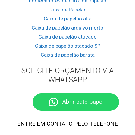
Fornecedores de caixa de papelão
Caixa de Papelão
Caixa de papelão alta
Caixa de papelão arquivo morto
Caixa de papelão atacado
Caixa de papelão atacado SP
Caixa de papelão barata
Caixa de papelão Barueri
SOLICITE ORÇAMENTO VIA
Caixa de papelão branca
WHATSAPP
Caixa de papelão brinquedo
Caixa de papelão capa branca
Caixa de papelão Carapicuíba
Abrir bate-papo
Caixa de papelão cesta de natal
Caixa de papelão colorida
ENTRE EM CONTATO PELO TELEFONE
Caixa de papelão com alça