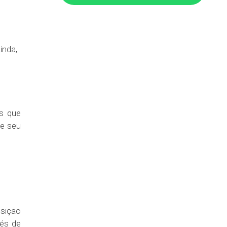
Caixa de papelão forrada
Caixa de papelão gaveta para auto
peças
inda,
Caixa de papelão gigante
Caixa de papelão grande
Caixa de papelão grosso
Caixa de papelão Indaiatuba
Caixa de papelão industrial
s que
de seu
Caixa de papelão Itapevi
Caixa de papelão Itu
Caixa de papelão Jundiaí
Caixa de papelão Kraft
Caixa de papelão lisa
Caixa de papelão loja
osição
Caixa de papelão média
vés de