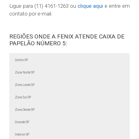
Ligue para (11) 4161-1263 ou
clique aqui
e entre em
contato por e-mail.
REGIÕES ONDE A FENIX ATENDE CAIXA DE
PAPELÃO NÚMERO 5:
Centro SP
Zona Norte SP
Zona Leste SP
Zona Sul SP
Zona Oeste SP
Grande SP
Interior SP