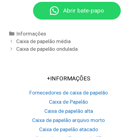
Sooretama
Bom Jesus da Lapa
Anchieta
Conceição do Coité
Pinheiros
Pedro Canário
Itamaraju
Itaberaba
Abrir bate-papo
Cruz das Almas
Ipirá
Santo Amaro
Euclides da Cunha
Categorias
Informações
Navegação
Caixa de papelão média
da
Caixa de papelão ondulada
postagem
+INFORMAÇÕES
Fornecedores de caixa de papelão
Caixa de Papelão
Caixa de papelão alta
Caixa de papelão arquivo morto
Caixa de papelão atacado