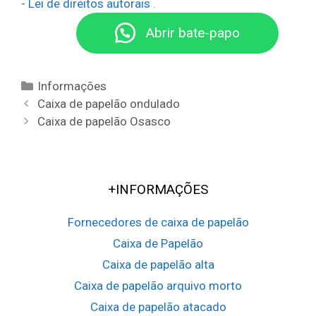
- Lei de direitos autorais
.
Conceição da Barra
Castro
Surubim
Itapetinga
Rolândia
Palmares
Irecê
Campo Formoso
Guaçuí
Bezerros
Iúna
Jaguaré
Casa Nova
Mimoso do Sul
Brumado
Sooretama
Bom Jesus da Lapa
Anchieta
Conceição do Coité
Pinheiros
Pedro Canário
Itamaraju
Itaberaba
Abrir bate-papo
Cruz das Almas
Ipirá
Santo Amaro
Euclides da Cunha
Categorias
Informações
Navegação
Caixa de papelão ondulado
da
Caixa de papelão Osasco
postagem
+INFORMAÇÕES
Fornecedores de caixa de papelão
Caixa de Papelão
Caixa de papelão alta
Caixa de papelão arquivo morto
Caixa de papelão atacado