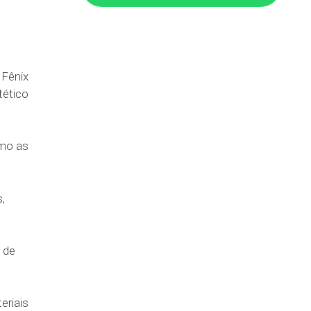
Caixa de papelão forrada
Caixa de papelão gaveta para auto
peças
Caixa de papelão gigante
 Fênix
Caixa de papelão grande
tético
Caixa de papelão grosso
Caixa de papelão Indaiatuba
omo as
Caixa de papelão industrial
Caixa de papelão Itapevi
Caixa de papelão Itu
,
Caixa de papelão Jundiaí
Caixa de papelão Kraft
 de
Caixa de papelão lisa
Caixa de papelão loja
Caixa de papelão média
eriais