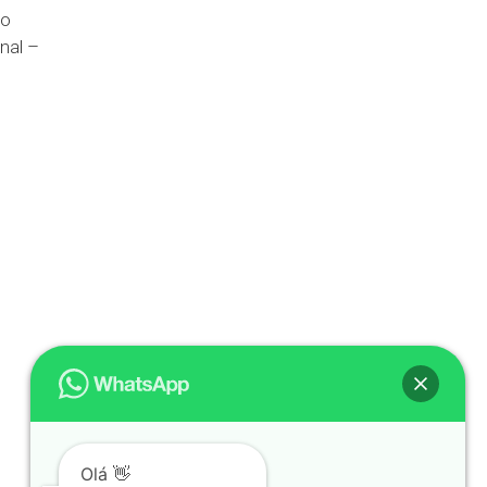
Caixa de papelão para cesta básica
do
Caixa de papelão para cesta básica
nal –
preço
Caixa de papelão para chinelos
Caixa de papelão para comprar
Caixa de papelão para convite
Caixa de papelão para correio
Caixa de papelão para cupcake
Caixa de papelão para decorar
Caixa de papelão para doces
Caixa de papelão para doces e salgados
Caixa de papelão para docinhos
Caixa de papelão para e-commerce
Caixa de papelão para embalagem
Caixa de papelão para encomendas
Olá 👋