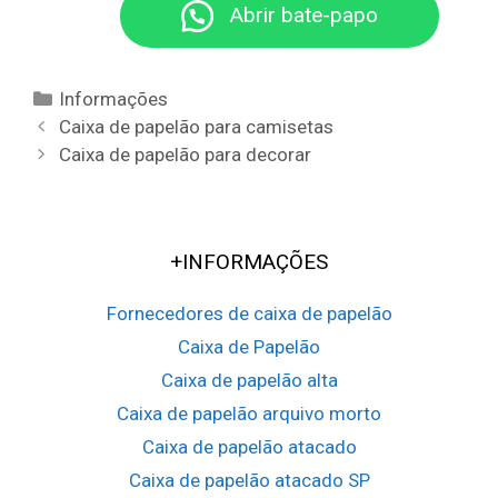
Abrir bate-papo
Cruz das Almas
Ipirá
Santo Amaro
Euclides da Cunha
Categorias
Informações
Navegação
Caixa de papelão para camisetas
da
Caixa de papelão para decorar
postagem
+INFORMAÇÕES
Fornecedores de caixa de papelão
Caixa de Papelão
Caixa de papelão alta
Caixa de papelão arquivo morto
Caixa de papelão atacado
Caixa de papelão atacado SP